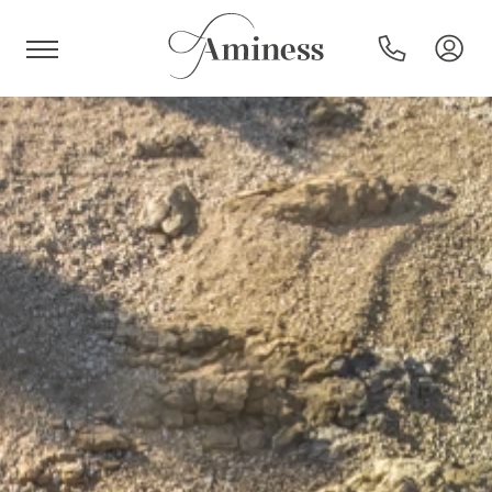
HR
Hotels und Resorts
Campingplätze
Sonderangebote
Reiseziele
Urlaubsarten