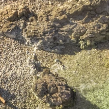
Marken
Ami Loyalty Programm
Blogs