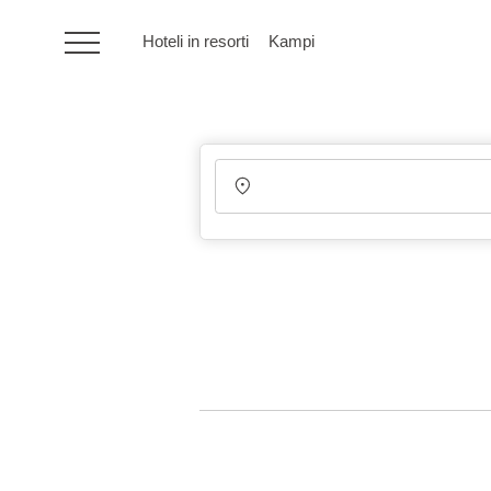
Hoteli in resorti
Kampi
HR
Hoteli in resorti
Kampi
Posebne ponudbe
Destinacije