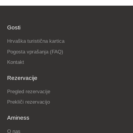
Gosti
Hrvaška turistična kartica
Pogosta vprašanja (FAQ)
Kontakt
Rezervacije
Pregled rezervacije
Prekliči rezervacijo
Aminess
O nas