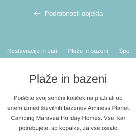
Vrste počitnic
Podrobnosti objekta
Blagovne znamke
Restavracije in bari
Plaže in bazeni
Športn
Ami Loyalty program
Blogovi
Plaže in bazeni
Poiščite svoj sončni kotiček na plaži ali ob
enem izmed številnih bazenov Aminess Planet
Camping Maravea Holiday Homes. Vse, kar
potrebujete, so kopalke, za vse ostalo