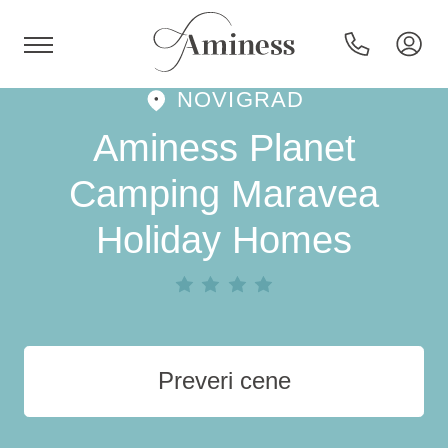
NOVIGRAD
HR
Aminess Planet
Camping Maravea
Holiday Homes
Hoteli in resorti
Kampi
Posebne ponudbe
Preveri cene
Destinacije