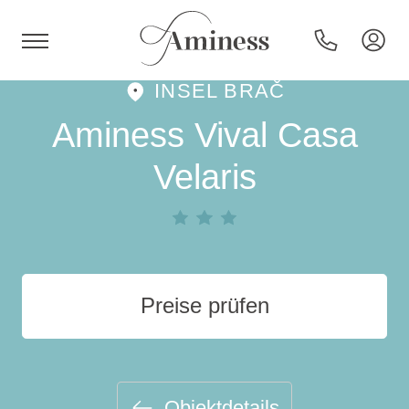
INSEL BRAČ
HR
Aminess Vival Casa
Velaris
Hotels und Resorts
Campingplätze
Preise prüfen
Sonderangebote
Reiseziele
Objektdetails