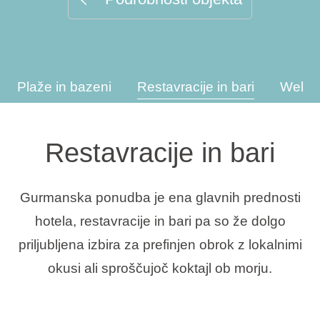
Vrste počitnic
Plaže in bazeni
Restavracije in bari
Wellne
Blagovne znamke
Ami Loyalty program
Restavracije in bari
Blogovi
Gurmanska ponudba je ena glavnih prednosti
hotela, restavracije in bari pa so že dolgo
priljubljena izbira za prefinjen obrok z lokalnimi
okusi ali sproščujoč koktajl ob morju.