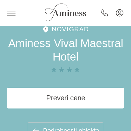
NOVIGRAD
HR
Aminess Vival Maestral
Hotel
Hoteli in resorti
Kampi
Preveri cene
Posebne ponudbe
Destinacije
Podrobnosti objekta