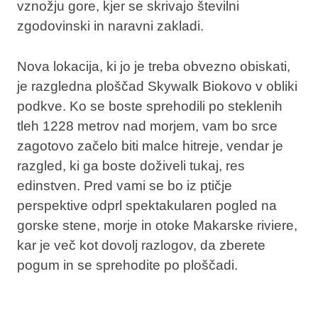
vznožju gore, kjer se skrivajo številni
zgodovinski in naravni zakladi.
Nova lokacija, ki jo je treba obvezno obiskati,
je razgledna ploščad
Skywalk Biokovo
v obliki
podkve. Ko se boste sprehodili po steklenih
tleh
1228 metrov nad morjem
, vam bo srce
zagotovo začelo biti malce hitreje, vendar je
razgled, ki ga boste doživeli tukaj, res
edinstven. Pred vami se bo
iz ptičje
perspektive
odprl spektakularen pogled na
gorske stene, morje in otoke
Makarske riviere
,
kar je več kot dovolj razlogov, da zberete
pogum in se sprehodite po ploščadi.