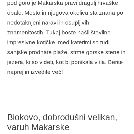
pod goro je Makarska pravi dragulj hrvaške
Vrste počitnic
obale. Mesto in njegova okolica sta znana po
nedotaknjeni naravi in osupljivih
znamenitostih. Tukaj boste našli številne
impresivne kotičke, med katerimi so tudi
Blagovne znamke
sanjske prodnate plaže, strme gorske stene in
Ami Loyalty program
jezera, ki so videti, kot bi ponikala v tla. Berite
Blogovi
naprej in izvedite več!
Biokovo, dobrodušni velikan,
varuh Makarske