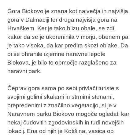
Gora Biokovo je znana kot
največja in najvišja
gora v Dalmaciji
ter druga najvišja gora na
Hrvaškem. Ker je tako blizu obale, se zdi,
kakor da se je ukoreninila v morju, obenem pa
je tako visoka, da kar predira skozi oblake. Da
bi se ohranile izjemne naravne lepote
Biokova, je bilo to območje razglašeno za
naravni park
.
Čeprav gora sama po sebi
privlači turiste
s
svojimi golimi skalami in strmimi stenami,
prepredenimi z značilno vegetacijo, si je v
Naravnem parku Biokovo mogoče ogledati kar
nekaj čudovitih zgodovinskih in tudi novejših
lokacij. Ena od njih je
Kotišina
, vasica ob