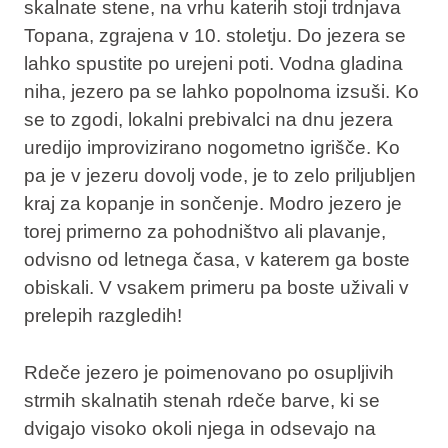
skalnate stene, na vrhu katerih stoji
trdnjava
Topana
, zgrajena v 10. stoletju. Do jezera se
lahko spustite po urejeni poti. Vodna gladina
niha, jezero pa se lahko popolnoma izsuši. Ko
se to zgodi, lokalni prebivalci na
dnu jezera
uredijo improvizirano nogometno igrišče
. Ko
pa je v jezeru dovolj vode, je to zelo priljubljen
kraj za kopanje in sončenje. Modro jezero je
torej primerno za pohodništvo ali plavanje,
odvisno od letnega časa, v katerem ga boste
obiskali. V vsakem primeru pa boste uživali v
prelepih razgledih!
Rdeče jezero je poimenovano po osupljivih
strmih skalnatih stenah rdeče barve
, ki se
dvigajo visoko okoli njega in odsevajo na