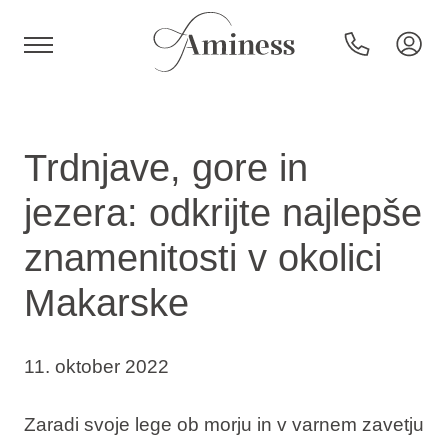
HR
Trdnjave, gore in
jezera: odkrijte najlepše
Hoteli in resorti
znamenitosti v okolici
Makarske
Kampi
Posebne ponudbe
11. oktober 2022
Destinacije
Zaradi svoje lege ob morju in v varnem zavetju