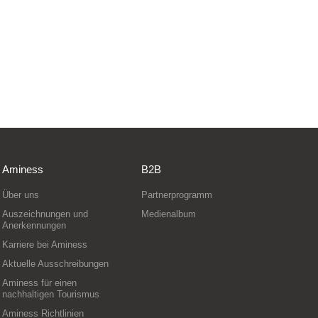
Aminess
B2B
Über uns
Partnerprogramm
Auszeichnungen und
Medienalbum
Anerkennungen
Karriere bei Aminess
Aktuelle Ausschreibungen
Aminess für einen
nachhaltigen Tourismus
Aminess Richtlinien