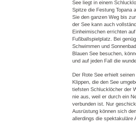
See liegt in einem Schluckl
Spitze
die Festung Topana
a
Sie den ganzen Weg bis zum
der See kann auch vollständ
Einheimischen errichten
auf
Fußballspielplatz
. Bei genüg
Schwimmen und Sonnenbaden
Blauen See besuchen, könn
und auf jeden Fall die wun
Der Rote See
erhielt seine
Klippen
, die den See umgebe
tiefsten Schlucklöcher der 
nie aus, weil er durch ein 
verbunden ist. Nur geschickt
Ausrüstung können sich de
allerdings die spektakuläre