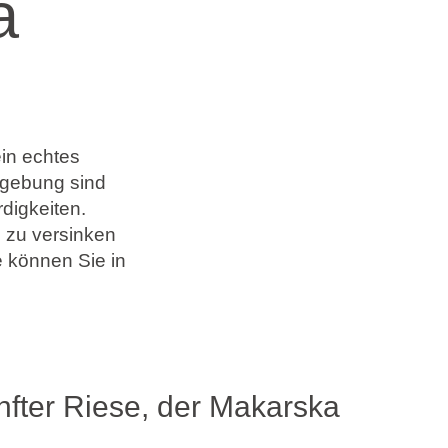
a
in echtes
mgebung sind
digkeiten.
n zu versinken
 können Sie in
nfter Riese, der Makarska