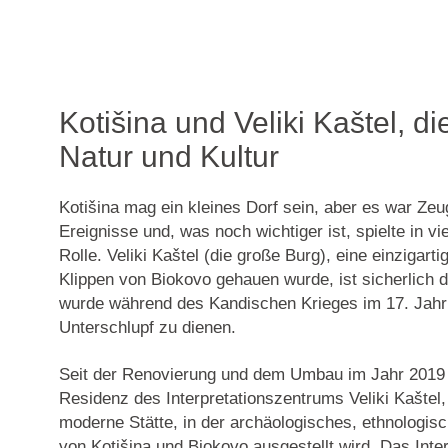
Kotišina und Veliki Kaštel, di
Natur und Kultur
Kotišina mag ein kleines Dorf sein, aber es war Zeug
Ereignisse und, was noch wichtiger ist, spielte in vi
Rolle.
Veliki Kaštel (die große Burg)
, eine einzigarti
Klippen von Biokovo gehauen wurde, ist sicherlich d
wurde während des Kandischen Krieges im 17. Jahr
Unterschlupf zu dienen.
Seit der Renovierung und dem Umbau im Jahr 2019 i
Residenz des
Interpretationszentrums Veliki Kaštel
moderne Stätte, in der archäologisches, ethnologis
von Kotišina und Biokovo ausgestellt wird. Das Inte