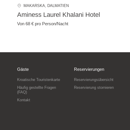
MAKARSKA
, DALMATIEN
Aminess Laurel Khalani Hotel
Von 68 €
pro Person/Nacht
Gäste
Reservierungen
Kroatische Touristenkarte
Reservierungsübersicht
Häufig gestellte Fragen
Reservierung stornieren
(FAQ)
Kontakt