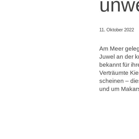
unwe
Marken
Ami Loyalty Programm
11. Oktober 2022
Blogs
Am Meer geleg
Juwel an der k
bekannt für i
Verträumte Kie
scheinen – die
und um Makarsk