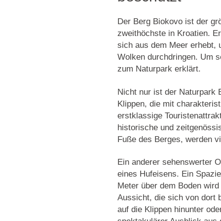
Der Berg Biokovo ist der
gr
zweithöchste in Kroatien. Er
sich aus dem Meer erhebt, u
Wolken durchdringen. Um se
zum
Naturpark
erklärt.
Nicht nur ist der Naturpark
Klippen, die mit charakteri
erstklassige
Touristenattrak
historische und zeitgenössi
Fuße des Berges, werden vie
Ein anderer sehenswerter O
eines Hufeisens. Ein Spazi
Meter über dem Boden
wird 
Aussicht, die sich von dort b
auf die Klippen hinunter od