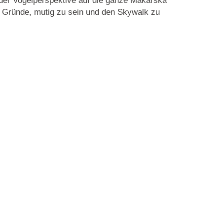
 der
Vogelperspektive auf die ganze Makarska
 Gründe, mutig zu sein und den Skywalk zu