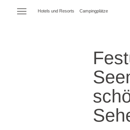
Hotels und Resorts
Campingplätze
HR
Fest
Hotels und Resorts
Seen
Campingplätze
sch
Sonderangebote
Reiseziele
Sehe
Urlaubsarten