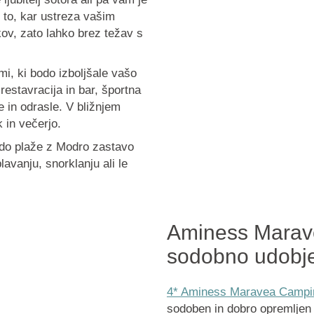
i to, kar ustreza vašim
kov, zato lahko brez težav s
, ki bodo izboljšale vašo
restavracija in bar, športna
e in odrasle. V bližnjem
k in večerjo.
do plaže z Modro zastavo
avanju, snorklanju ali le
Aminess Marav
sodobno udobj
4* Aminess Maravea Campi
sodoben in dobro opremljen c