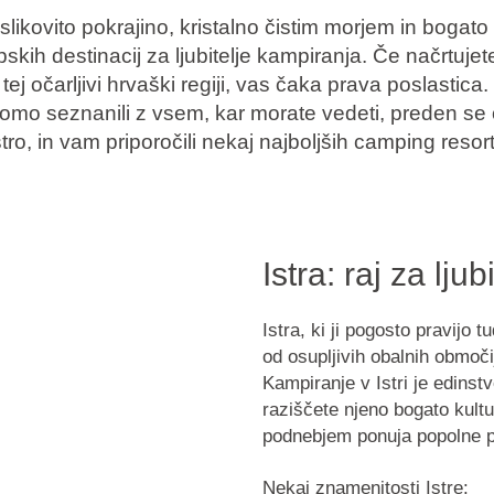
o slikovito pokrajino, kristalno čistim morjem in boga
pskih destinacij za ljubitelje kampiranja. Če načrtuje
ej očarljivi hrvaški regiji, vas čaka prava poslastica
omo seznanili z vsem, kar morate vedeti, preden se 
tro, in vam priporočili nekaj najboljših camping resorto
Istra: raj za lju
Istra, ki ji pogosto pravijo
od osupljivih obalnih območi
Kampiranje v Istri je edinst
raziščete njeno bogato kult
podnebjem ponuja popolne po
Nekaj znamenitosti Istre: