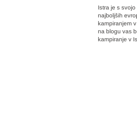
Istra je s svoj
najboljših evro
Blagovne znamke
kampiranjem v t
Ami Loyalty program
na blogu vas b
Blogovi
kampiranje v Is