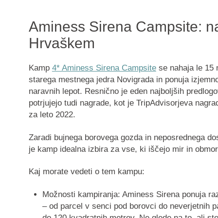
Aminess Sirena Campsite: na
Hrvaškem
Kamp
4* Aminess Sirena Campsite
se nahaja le 15 
starega mestnega jedra Novigrada in ponuja izjemno
naravnih lepot. Resnično je eden najboljših predlogo
potrjujejo tudi nagrade, kot je TripAdvisorjeva nag
za leto 2022.
Zaradi bujnega borovega gozda in neposrednega do
je kamp idealna izbira za vse, ki iščejo mir in obm
Kaj morate vedeti o tem kampu:
Možnosti kampiranja
: Aminess Sirena ponuja ra
– od parcel v senci pod borovci do neverjetnih pa
do 120 kvadratnih metrov. Ne glede na to, ali ste 