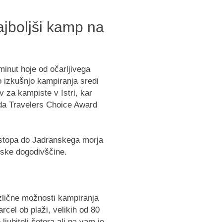
jboljši kamp na
minut hoje od očarljivega
 izkušnjo kampiranja sredi
v za kampiste v Istri, kar
rada Travelers Choice Award
stopa do Jadranskega morja
orske dogodivščine.
zlične možnosti kampiranja
rcel ob plaži, velikih od 80
ljubitelj šotora ali pa vam je