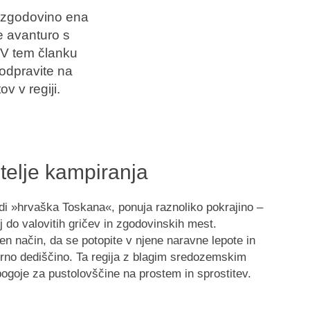
to zgodovino ena
te avanturo s
. V tem članku
odpravite na
v v regiji.
bitelje kampiranja
 tudi »hrvaška Toskana«, ponuja raznoliko pokrajino –
j do valovitih gričev in zgodovinskih mest.
ven način, da se potopite v njene naravne lepote in
urno dediščino. Ta regija z blagim sredozemskim
goje za pustolovščine na prostem in sprostitev.