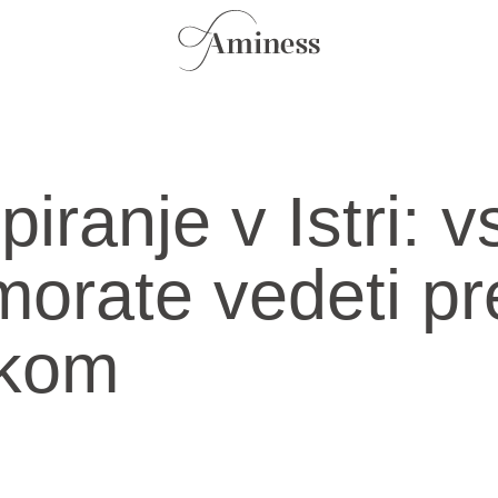
iranje v Istri: v
morate vedeti pr
skom