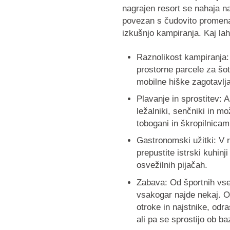
nagrajen resort se nahaja na 
povezan s čudovito promenad
izkušnjo kampiranja. Kaj lah
Raznolikost kampiranja
prostorne parcele za šo
mobilne hiške zagotavlja
Plavanje in sprostitev
: 
ležalniki, senčniki in 
tobogani in škropilnicam
Gastronomski užitki
: V 
prepustite istrski kuhinj
osvežilnih pijačah.
Zabava
: Od športnih vse
vsakogar najde nekaj. Ot
otroke in najstnike, odra
ali pa se sprostijo ob b