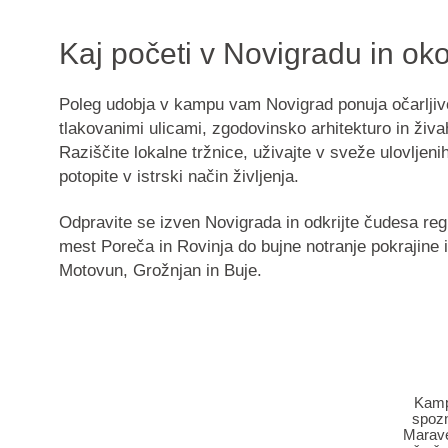
Kaj početi v Novigradu in oko
Poleg udobja v kampu vam Novigrad ponuja očarljiv
tlakovanimi ulicami, zgodovinsko arhitekturo in živa
Raziščite lokalne tržnice, uživajte v sveže ulovljen
potopite v istrski način življenja.
Odpravite se izven Novigrada in odkrijte čudesa regi
mest Poreča in Rovinja do bujne notranje pokrajine 
Motovun, Grožnjan in Buje.
Kampi
spozn
Marave