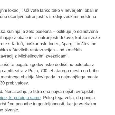
hni lokaciji
: Uživate lahko tako v neverjetni obali in
čno očarljivi notranjosti s srednjeveškimi mesti na
rska kuhinja je zelo posebna – odlikuje jo edinstvena
ihajajo z obale in iz notranjosti države, kot so sveže
ote s tartufi, boškarinski lonec, šparglji in številne
lahko v številnih restavracijah – od kmečkih
tavracij z Michelinovimi zvezdicami.
aziščite bogato zgodovinsko dediščino polotoka z
a amfiteatra v Pulju, 700 let starega mesta na hribu
 mestnega obzidja Novigrada in najmanjšega mesta
30 prebivalcev.
rd
: Nenazadnje je Istra ena najvarnejših evropskih
ice, ki potujejo same
. Poleg tega velja, da ponuja
ristične ponudbe in gostoljubnosti, kar je vsekakor
o bivanje.