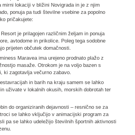
mirni lokaciji v bližini Novigrada in je z njim
o, ponuja pa tudi številne vsebine za popolno
ko pričakujete:
: Resort je prilagojen različnim željam in ponuja
tore, avtodome in prikolice. Poleg tega sodobne
jo prijeten občutek domačnosti.
Aminess Maravea ima urejeno prodnato plažo z
možnostjo masaže. Otrokom je na voljo bazen s
i, ki zagotavlja večurno zabavo.
restavracijah in barih na kraju samem se lahko
i in uživate v lokalnih okusih, morskih dobrotah ter
bin do organiziranih dejavnosti – resnično se za
roci se lahko vključijo v animacijski program za
sli pa se lahko udeležijo številnih športnih aktivnosti
azenu.