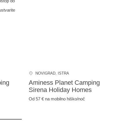
ostop do
ustvarite
NOVIGRAD
, ISTRA
ing
Aminess Planet Camping
Sirena Holiday Homes
Od 57 €
na mobilno hiško/noč