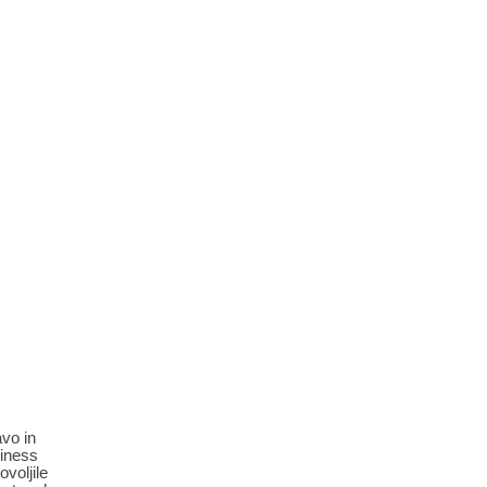
avo in
miness
voljile