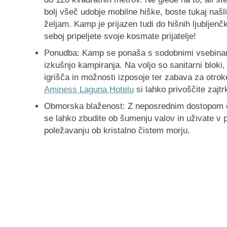
bolj všeč udobje mobilne hiške, boste tukaj našl
željam. Kamp je prijazen tudi do hišnih ljubljenč
seboj pripeljete svoje kosmate prijatelje!
Ponudba
: Kamp se ponaša s sodobnimi vsebinami
izkušnjo kampiranja. Na voljo so sanitarni bloki, 
igrišča in možnosti izposoje ter zabava za otrok
Aminess Laguna Hotelu
si lahko privoščite zajtr
Obmorska blaženost
: Z neposrednim dostopom 
se lahko zbudite ob šumenju valov in uživate v pl
poležavanju ob kristalno čistem morju.