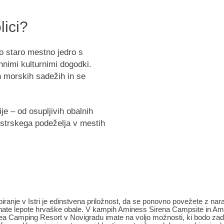
lici?
o staro mestno jedro s
hnimi kulturnimi dogodki.
ih morskih sadežih in se
je – od osupljivih obalnih
istrskega podeželja v mestih
ranje v Istri je edinstvena priložnost, da se ponovno povežete z nar
ate lepote hrvaške obale. V kampih Aminess Sirena Campsite in A
a Camping Resort v Novigradu imate na voljo možnosti, ki bodo zado