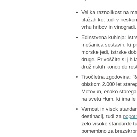
Velika raznolikost na maj
plažah kot tudi v neskon
vrhu hribov in vinogradi.
Edinstvena kuhinja
: Ist
mešanica sestavin, ki pr
morske jedi, istrske dobr
druge. Privoščite si jih 
družinskih konob do res
Tisočletna zgodovina
: R
obiskom 2.000 let stareg
Motovun, enako starega
na svetu Hum, ki ima le 
Varnost in visok standa
destinacij, tudi za
popotn
zelo visoke standarde tu
pomembno za brezskrbn