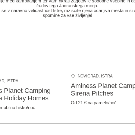
lje med kampiranjem ter vam hkrati zagotovile sodobne vsebine in d
čudovitega Jadranskega morja.
 se v naravno veličastnost Istre, raziščite njena očarljiva mesta in si 
spomine za vse življenje!
NOVIGRAD
, ISTRA
AD
, ISTRA
Aminess Planet Camp
s Planet Camping
Sirena Pitches
a Holiday Homes
Od 21 €
na parcelo/noč
mobilno hiško/noč