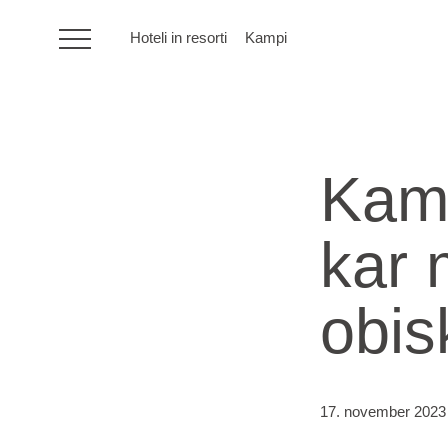
Hoteli in resorti
Kampi
HR
Kamp
Hoteli in resorti
kar 
Kampi
obi
Posebne ponudbe
Destinacije
17. november 2023
Vrste počitnic