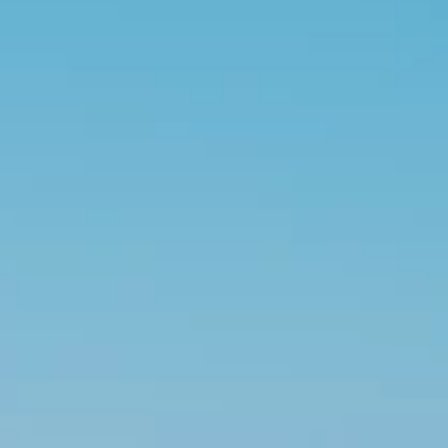
Blagovne znamke
Ami Loyalty program
Blogovi