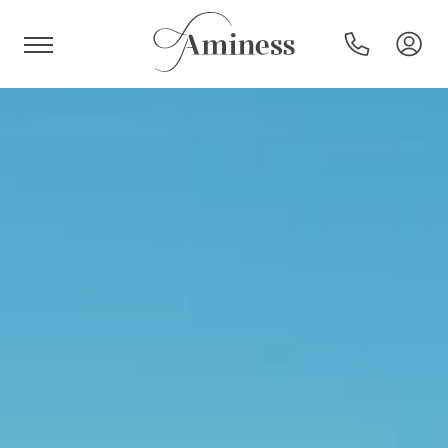
HR
Hoteli in resorti
Kampi
Posebne ponudbe
Destinacije
Vrste počitnic