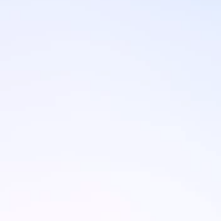
Blagovne znamke
Ami Loyalty program
Blogovi