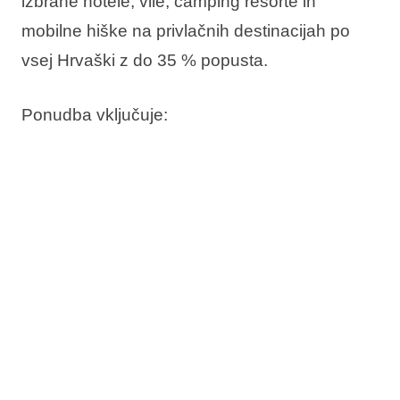
izbrane hotele, vile, camping resorte in
mobilne hiške na privlačnih destinacijah po
vsej Hrvaški z
do 35 % popusta
.
Ponudba vključuje:
Do 35% popusta
Rezervirajte zdaj, plačajte pozneje
Brezplačna sprememba termina
Brezplačna odpoved*
Preverite razpoložljivost in pravočasno
rezervirajte svoje bivanje.