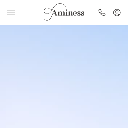
HR
Hoteli in resorti
Kampi
Posebne ponudbe
Destinacije
Vrste počitnic