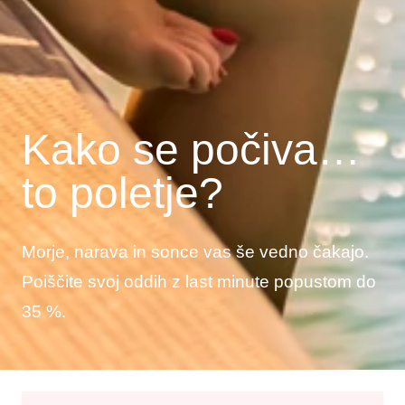
Kako se počiva…
to poletje?
Morje, narava in sonce vas še vedno čakajo.
Poiščite svoj oddih z last minute popustom do
35 %.