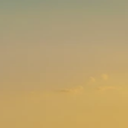
Blagovne znamke
Ami Loyalty program
Blogovi