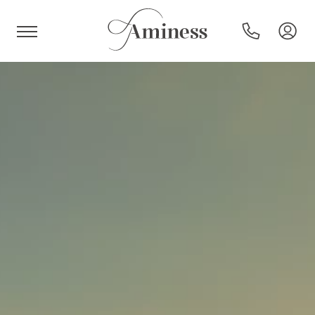
HR
Hoteli in resorti
Kampi
Posebne ponudbe
Destinacije
Vrste počitnic