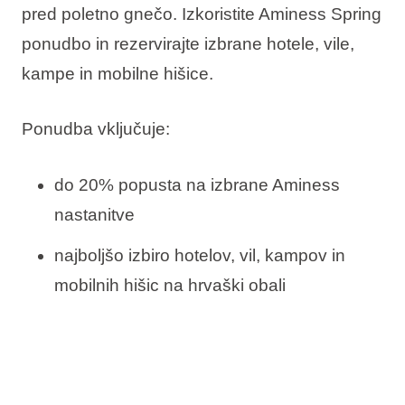
pred poletno gnečo. Izkoristite Aminess Spring
ponudbo in rezervirajte izbrane hotele, vile,
kampe in mobilne hišice.
Ponudba vključuje:
do 20% popusta na izbrane Aminess
nastanitve
najboljšo izbiro hotelov, vil, kampov in
mobilnih hišic na hrvaški obali
nastanitev ob morju na privlačnih obalnih
destinacijah v Istri, Kvarnerju in Dalmaciji
idealne pogoje za pomladni oddih, kratek