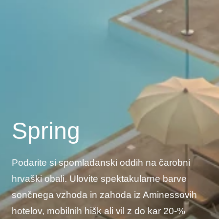
Spring
Podarite si spomladanski oddih na čarobni
hrvaški obali. Ulovite spektakularne barve
sončnega vzhoda in zahoda iz Aminessovih
hotelov, mobilnih hišk ali vil z do kar 20-%