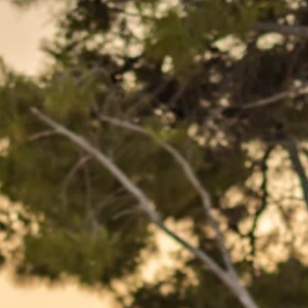
Blagovne znamke
Ami Loyalty program
Blogovi