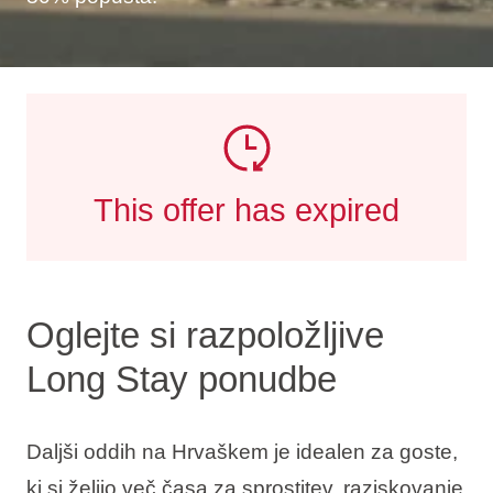
This offer has expired
Oglejte si razpoložljive
Long Stay ponudbe
Daljši oddih na Hrvaškem je idealen za goste,
ki si želijo več časa za sprostitev, raziskovanje