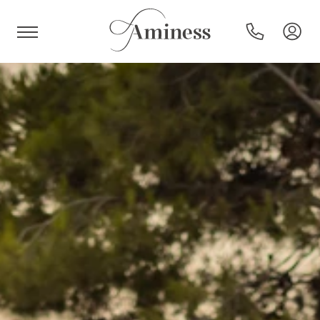
HR
Hoteli in resorti
Kampi
Posebne ponudbe
Destinacije
Vrste počitnic