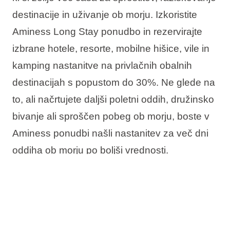
destinacije in uživanje ob morju. Izkoristite
Aminess Long Stay ponudbo in rezervirajte
izbrane hotele, resorte, mobilne hišice, vile in
kamping nastanitve na privlačnih obalnih
destinacijah s popustom do 30%. Ne glede na
to, ali načrtujete daljši poletni oddih, družinsko
bivanje ali sproščen pobeg ob morju, boste v
Aminess ponudbi našli nastanitev za več dni
oddiha ob morju po boljši vrednosti.
Ponudba vključuje:
Do 30% popusta