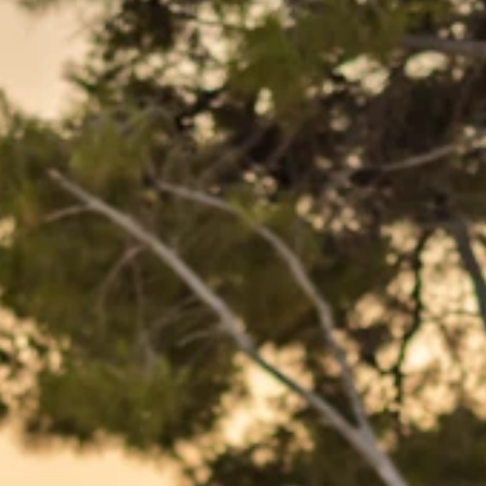
Blagovne znamke
Ami Loyalty program
Blogovi