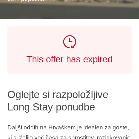
This offer has expired
Oglejte si razpoložljive
Long Stay ponudbe
Daljši oddih na Hrvaškem je idealen za goste,
ki si želijo več časa za sprostitev, raziskovanje