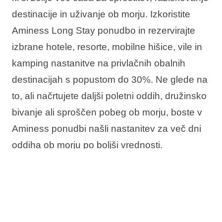
destinacije in uživanje ob morju. Izkoristite
Aminess Long Stay ponudbo in rezervirajte
izbrane hotele, resorte, mobilne hišice, vile in
kamping nastanitve na privlačnih obalnih
destinacijah s popustom do 30%. Ne glede na
to, ali načrtujete daljši poletni oddih, družinsko
bivanje ali sproščen pobeg ob morju, boste v
Aminess ponudbi našli nastanitev za več dni
oddiha ob morju po boljši vrednosti.
Ponudba vključuje:
Do 30% popusta