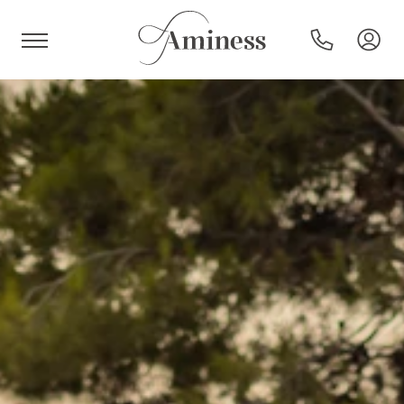
HR
Hoteli in resorti
Kampi
Posebne ponudbe
Destinacije
Vrste počitnic