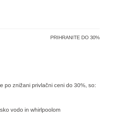
nique Narrivi Hotel
, ki se nahaja v
šč za ekskluzivne počitnice. Uživajte v
z elegantnimi sobami, strešnim
skimi gastronomskimi užitki v
PRIHRANITE DO 30%
 našo Last Minute ponudbo in si privoščite
te po znižani privlačni ceni do 30%, so:
rsko vodo in whirlpoolom
rna kopel)