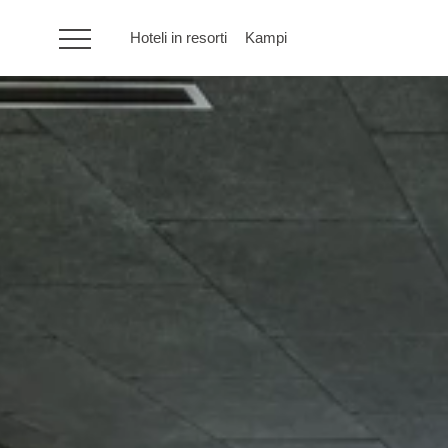
Hoteli in resorti
Kampi
HR
Hoteli in resorti
Kampi
Posebne ponudbe
Destinacije
Vrste počitnic
Blagovne znamke