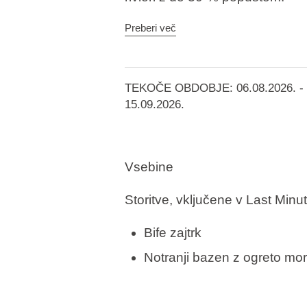
Odkrijte edinstven
Aminess You
Preberi več
osrčju Crikvenice in je kot nala
brezhibnih vsebinah, vključno 
wellnessom z bazenom in vrhun
TEKOČE OBDOBJE: 06.08.2026. -
restavraciji Half 8. Izkoristite
15.09.2026.
razkošen pobeg na morje.
Vsebine
Storitve, vključene v Last Minu
Bife zajtrk
Notranji bazen z ogreto mo
Spa cona (finska savna, pa