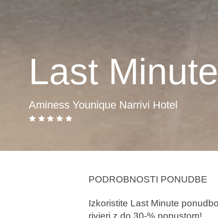
Last Minut
Aminess Younique Narrivi Hotel
PODROBNOSTI PONUDBE
Izkoristite Last Minute ponudbo 
rivieri z do 30-% popustom!