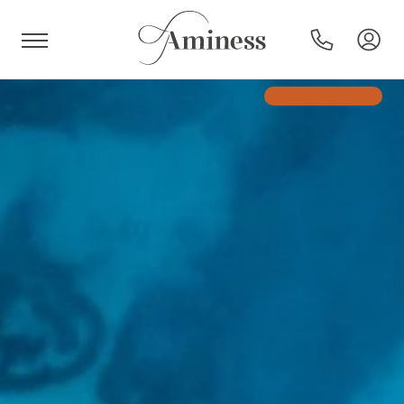
HR
Hoteli in resorti
Kampi
Posebne ponudbe
Destinacije
Vrste počitnic