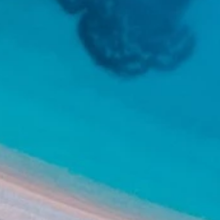
Blagovne znamke
Ami Loyalty program
Blogovi