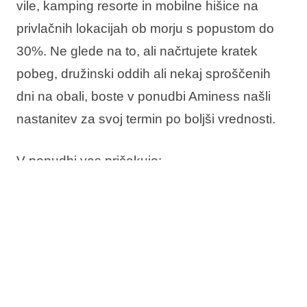
vile, kamping resorte in mobilne hišice na
privlačnih lokacijah ob morju s
popustom do
30%
. Ne glede na to, ali načrtujete kratek
pobeg, družinski oddih ali nekaj sproščenih
dni na obali, boste v ponudbi Aminess našli
nastanitev za svoj termin po boljši vrednosti.
V ponudbi vas pričakuje:
Do 30% popusta
Rezervirajte zdaj, plačajte kasneje
Brezplačna sprememba termina
Brezplačna odpoved*