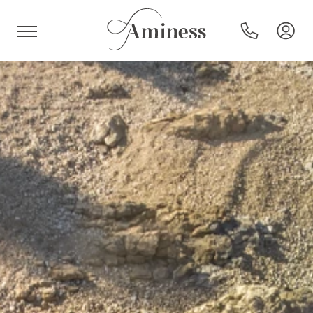
HR
Hoteli in resorti
Kampi
Posebne ponudbe
Destinacije
Vrste počitnic