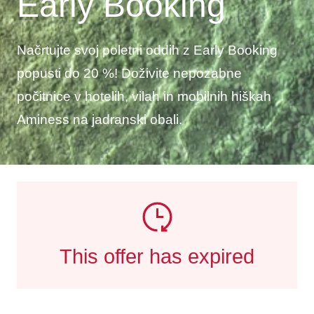
Early Booking
Načrtujte svoj poletni oddih z Early Booking
popusti do 20 %! Doživite nepozabne
počitnice v hotelih, vilah in mobilnih hiškah
Aminess na jadranski obali.
This offer has expired