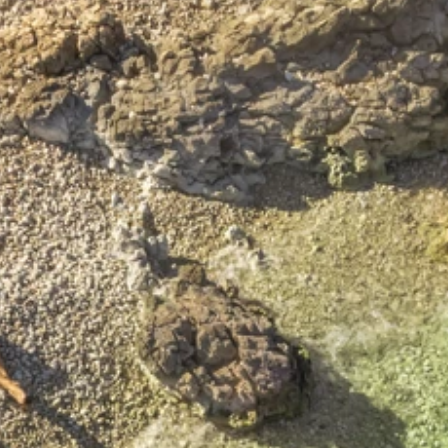
Blagovne znamke
Ami Loyalty program
Blogovi