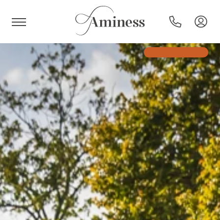
HR
Hoteli in resorti
Kampi
Posebne ponudbe
Destinacije
Vrste počitnic