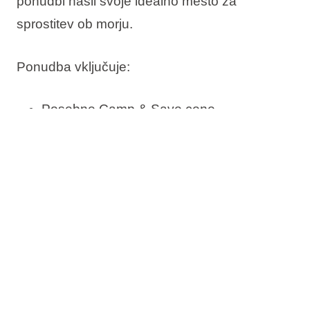
ponudbi našli svoje idealno mesto za
sprostitev ob morju.
Ponudba vključuje:
Posebne Camp & Save cene
Rezervirajte zdaj, plačajte pozneje
Brezplačna sprememba termina
Brezplačna odpoved*
Preverite razpoložljivost in rezervirajte svoje
mesto ob morju.
*V skladu s prodajnimi pogoji