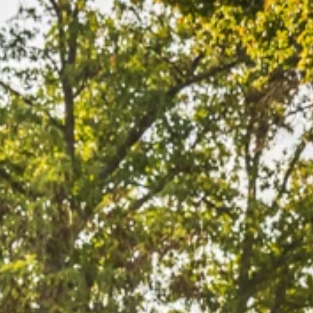
Blagovne znamke
Ami Loyalty program
Blogovi