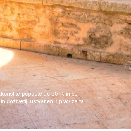
Izkoristite popuste do 30 % in se
n doživetij, ustvarjenih prav za ta