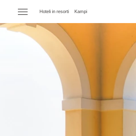
Hoteli in resorti
Kampi
HR
Hoteli in resorti
Kampi
Posebne ponudbe
Destinacije
Vrste počitnic
Blagovne znamke