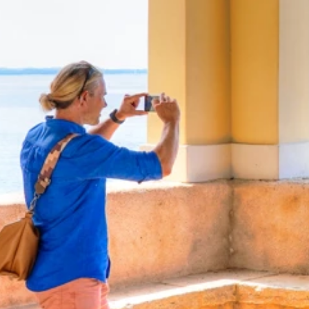
Ami Loyalty program
Blogovi