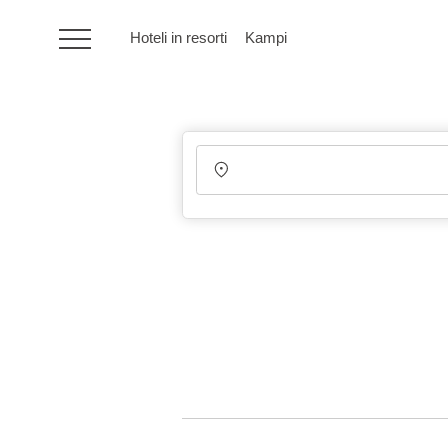
Hoteli in resorti
Kampi
HR
Hoteli in resorti
Kampi
Posebne ponudbe
Destinacije