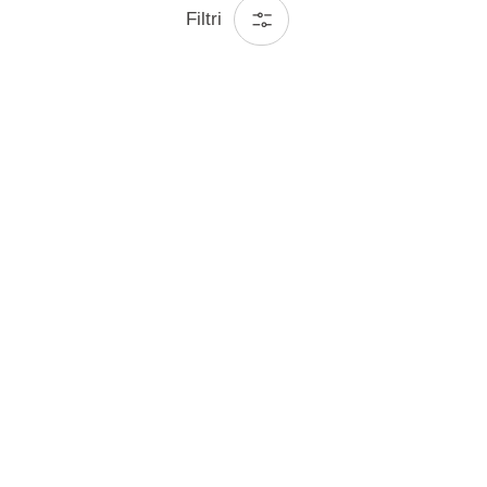
Filtri
Prijavite se na ponudbe in navdih
Ostanite povezani
kov
Pogoji uporabe
Pisna pritožba potrošnika
© Aminess 2026