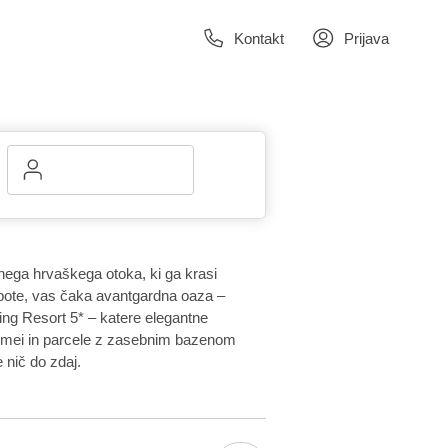
Kontakt
Prijava
nega hrvaškega otoka, ki ga krasi
pote, vas čaka avantgardna oaza –
g Resort 5* – katere elegantne
homei in parcele z zasebnim bazenom
 nič do zdaj.