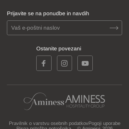
Prijavite se na ponudbe in navdih
Ostanite povezani
Pravilnik o varstvu osebnih podatkov
Pogoji uporabe
Pisna pritožba potrošnika
© Aminess 2026