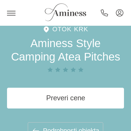
OTOK KRK
HR
Aminess Style
Camping Atea Pitches
Hoteli in resorti
Kampi
Preveri cene
Posebne ponudbe
Destinacije
Podrobnosti objekta