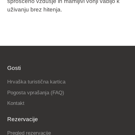
sproščeno vzdušje in mamljivi vonji vabijo k
uživanju brez hitenja.
Gosti
Hrvaška turistična kartica
Pogosta vprašanja (FAQ)
Kontakt
Rezervacije
Pregled rezervacije