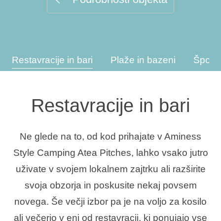
Vrste počitnic
Restavracije in bari
Plaže in bazeni
Športn
Blagovne znamke
Ami Loyalty program
Restavracije in bari
Blogovi
Ne glede na to, od kod prihajate v Aminess
Style Camping Atea Pitches, lahko vsako jutro
uživate v svojem lokalnem zajtrku ali razširite
svoja obzorja in poskusite nekaj povsem
novega. Še večji izbor pa je na voljo za kosilo
ali večerjo v eni od restavracij, ki ponujajo vse