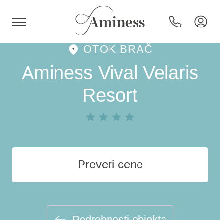
OTOK BRAČ
HR
Aminess Vival Velaris
Resort
Hoteli in resorti
Kampi
Preveri cene
Posebne ponudbe
Destinacije
Podrobnosti objekta