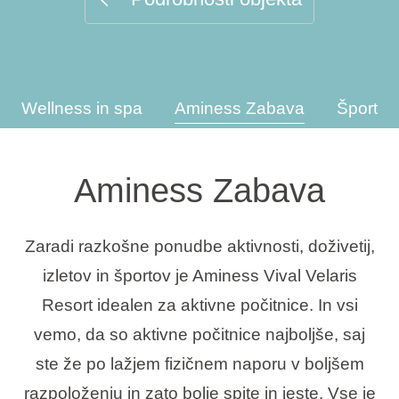
Vrste počitnic
Wellness in spa
Aminess Zabava
Športne 
Blagovne znamke
Ami Loyalty program
Aminess Zabava
Blogovi
Zaradi razkošne ponudbe aktivnosti, doživetij,
izletov in športov je Aminess Vival Velaris
Resort idealen za aktivne počitnice. In vsi
vemo, da so aktivne počitnice najboljše, saj
ste že po lažjem fizičnem naporu v boljšem
razpoloženju in zato bolje spite in jeste. Vse je