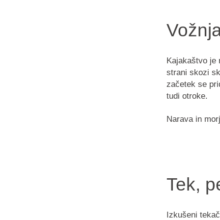
Vožnj
Kajakaštvo je 
strani skozi s
začetek se pri
tudi otroke.
Narava in morj
Tek, p
Izkušeni tekač