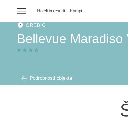
Hoteli in resorti
Kampi
OREBIĆ
HR
Bellevue Maradiso 
Hoteli in resorti
Kampi
Podrobnosti objekta
Posebne ponudbe
Š
Destinacije
Vrste počitnic