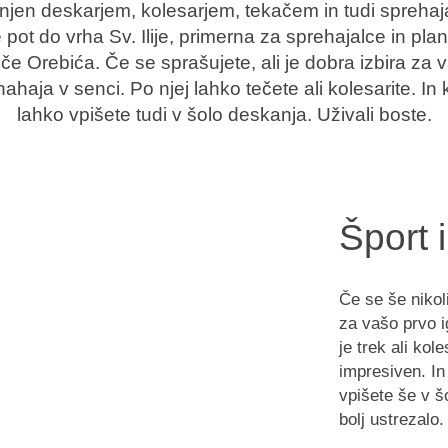
jen deskarjem, kolesarjem, tekačem in tudi sprehaj
 pot do vrha Sv. Ilije, primerna za sprehajalce in pla
šče Orebića. Če se sprašujete, ali je dobra izbira za v
haja v senci. Po njej lahko tečete ali kolesarite. In k
lahko vpišete tudi v šolo deskanja. Uživali boste.
Šport 
Če se še nikoli
za vašo prvo i
je trek ali kol
impresiven. In
vpišete še v šo
bolj ustrezalo.