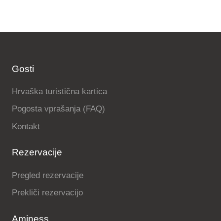
Gosti
Hrvaška turistična kartica
Pogosta vprašanja (FAQ)
Kontakt
Rezervacije
Pregled rezervacije
Prekliči rezervacijo
Aminess