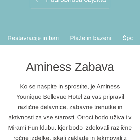
Vrste počitnic
Restavracije in bari
Plaže in bazeni
Šport
Blagovne znamke
Ami Loyalty program
Aminess Zabava
Blogovi
Ko se naspite in sprostite, je Aminess
Younique Bellevue Hotel za vas pripravil
različne delavnice, zabavne trenutke in
aktivnosti za vse starosti. Otroci bodo uživali v
Miramì Fun klubu, kjer bodo izdelovali različne
ročne izdelke, iskali zaklade in tekmovali z