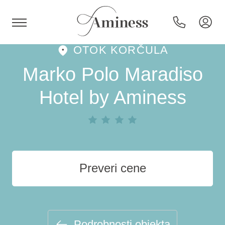
OTOK KORČULA
HR
Marko Polo Maradiso
Hotel by Aminess
Hoteli in resorti
Kampi
Preveri cene
Posebne ponudbe
Destinacije
Podrobnosti objekta