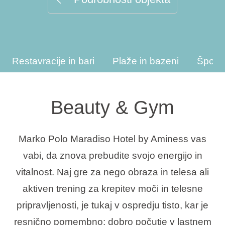
Vrste počitnic
Restavracije in bari
Plaže in bazeni
Športn
Blagovne znamke
Ami Loyalty program
Beauty & Gym
Blogovi
Marko Polo Maradiso Hotel by Aminess vas
vabi, da znova prebudite svojo energijo in
vitalnost. Naj gre za nego obraza in telesa ali
aktiven trening za krepitev moči in telesne
pripravljenosti, je tukaj v ospredju tisto, kar je
resnično pomembno: dobro počutje v lastnem