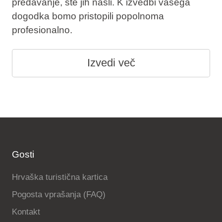
predavanje, ste jih našli. K izvedbi vašega
dogodka bomo pristopili popolnoma
profesionalno.
Izvedi več
Gosti
Hrvaška turistična kartica
Pogosta vprašanja (FAQ)
Kontakt