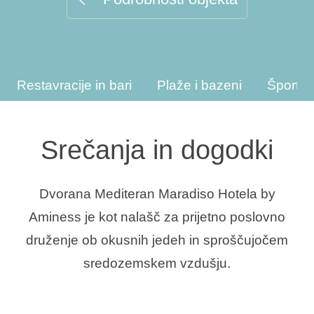
Vrste počitnic
Restavracije in bari
Plaže i bazeni
Športne
Blagovne znamke
Ami Loyalty program
Srečanja in dogodki
Blogovi
Dvorana Mediteran Maradiso Hotela by
Aminess je kot nalašč za prijetno poslovno
druženje ob okusnih jedeh in sproščujočem
sredozemskem vzdušju.