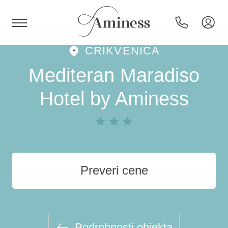
CRIKVENICA
HR
Mediteran Maradiso
Hotel by Aminess
Hoteli in resorti
Kampi
Preveri cene
Posebne ponudbe
Destinacije
Podrobnosti objekta