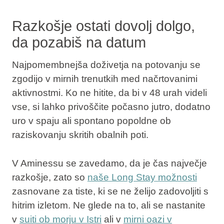
Razkošje ostati dovolj dolgo,
da pozabiš na datum
Najpomembnejša doživetja na potovanju se
zgodijo v mirnih trenutkih med načrtovanimi
aktivnostmi. Ko ne hitite, da bi v 48 urah videli
vse, si lahko privoščite počasno jutro, dodatno
uro v spaju ali spontano popoldne ob
raziskovanju skritih obalnih poti.
V Aminessu se zavedamo, da je čas največje
razkošje, zato so
naše
Long Stay
možnosti
zasnovane za tiste, ki se ne želijo zadovoljiti s
hitrim izletom.
Ne glede na to, ali se nastanite
v
suiti ob morju v Istri
ali v
mirni oazi v