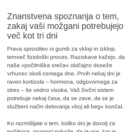
Znanstvena spoznanja o tem,
zakaj vaši možgani potrebujejo
več kot tri dni
Prava sprostitev ni gumb za vklop in izklop,
temveč fiziološki proces. Raziskave kažejo, da
naša »počitniška sreča« običajno doseže
vrhunec okoli osmega dne. Prvih nekaj dni je
raven kortizola – hormona, odgovornega za
stres – še vedno visoka. Vaš živčni sistem
potrebuje nekaj časa, da se zave, da se je
službeni način delovanja »boj ali beg« končal.
Ko razmišljate o tem, koliko dni je dovolj za
počitnice, znanost pokaže, da je vse, kar je