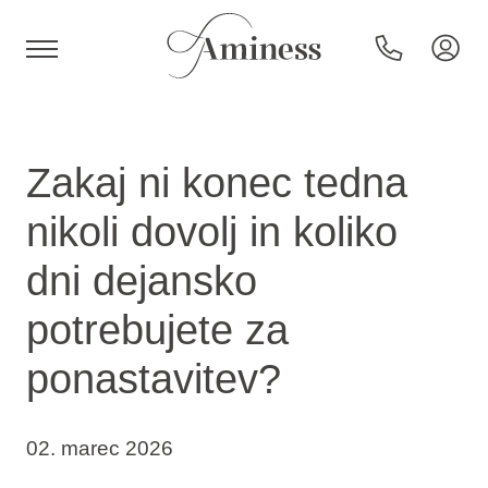
HR
Zakaj ni konec tedna
nikoli dovolj in koliko
Hoteli in resorti
dni dejansko
potrebujete za
Kampi
ponastavitev?
Posebne ponudbe
02. marec 2026
Destinacije