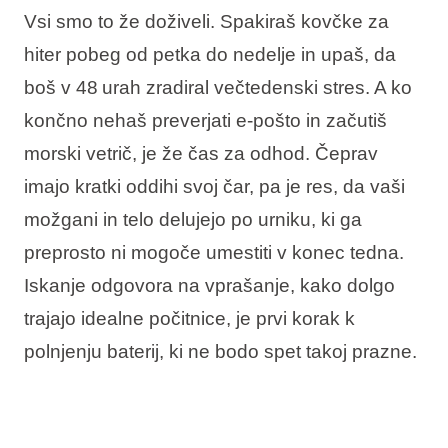
Vsi smo to že doživeli. Spakiraš kovčke za
Vrste počitnic
hiter pobeg od petka do nedelje in upaš, da
boš v 48 urah zradiral večtedenski stres. A ko
končno nehaš preverjati e-pošto in začutiš
Blagovne znamke
morski vetrič, je že čas za odhod. Čeprav
imajo kratki oddihi svoj čar, pa je res, da vaši
Ami Loyalty program
možgani in telo delujejo po urniku, ki ga
Blogovi
preprosto ni mogoče umestiti v konec tedna.
Iskanje odgovora na vprašanje, kako dolgo
trajajo idealne počitnice, je prvi korak k
polnjenju baterij, ki ne bodo spet takoj prazne.