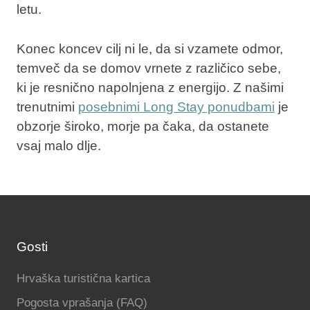
letu.
Konec koncev cilj ni le, da si vzamete odmor,
temveč da se domov vrnete z različico sebe,
ki je resnično napolnjena z energijo. Z našimi
trenutnimi
posebnimi Long Stay ponudbami
je
obzorje široko, morje pa čaka, da ostanete
vsaj malo dlje.
Gosti
Hrvaška turistična kartica
Pogosta vprašanja (FAQ)