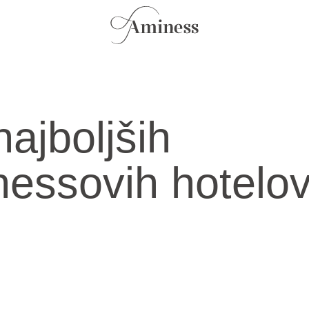
najboljših
essovih hotelo
i