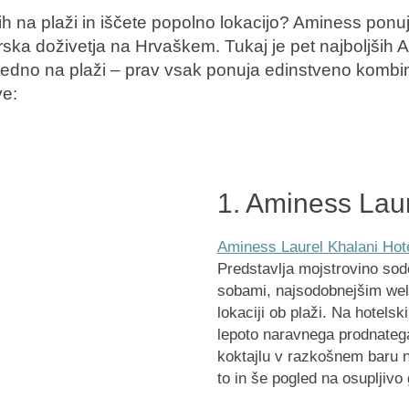
h na plaži in iščete popolno lokacijo? Aminess ponuj
rska doživetja na Hrvaškem. Tukaj je pet najboljših
edno na plaži – prav vsak ponuja edinstveno kombin
ve:
1. Aminess Lau
Aminess Laurel Khalani Hot
Predstavlja mojstrovino sod
sobami, najsodobnejšim well
lokaciji ob plaži. Na hotelsk
lepoto naravnega prodnatega
koktajlu v razkošnem baru na
to in še pogled na osupljivo