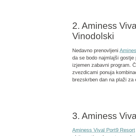
2. Aminess Viva
Vinodolski
Nedavno prenovljeni
Amines
da se bodo najmlajši gostje p
izjemen zabavni program. Ču
zvezdicami ponuja kombinacij
brezskrben dan na plaži za 
3. Aminess Viva
Aminess Vival Port9 Resort