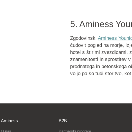
5. Aminess You
Zgodovinski
Aminess Youniq
čudovit pogled na morje, iz
hotel s štirimi zvezdicami, 
znamenitosti in sprostitev v
prodnatega in betonskega ob
voljo pa so tudi storitve, kot
Aminess
B2B
O nas
Partnerski program