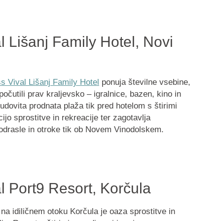
l Lišanj Family Hotel, Novi
s Vival Lišanj Family Hotel
ponuja številne vsebine,
očutili prav kraljevsko – igralnice, bazen, kino in
dovita prodnata plaža tik pred hotelom s štirimi
o sprostitve in rekreacije ter zagotavlja
odrasle in otroke tik ob Novem Vinodolskem.
l Port9 Resort, Korčula
na idiličnem otoku Korčula je oaza sprostitve in