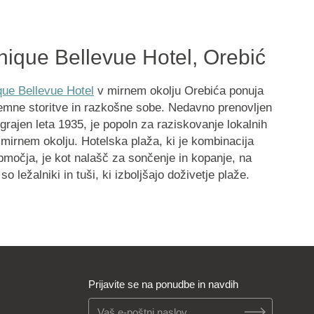
nique Bellevue Hotel, Orebić
ue Bellevue Hotel
v mirnem okolju Orebića ponuja
jemne storitve in razkošne sobe. Nedavno prenovljen
zgrajen leta 1935, je popoln za raziskovanje lokalnih
 mirnem okolju. Hotelska plaža, ki je kombinacija
močja, je kot nalašč za sončenje in kopanje, na
 so ležalniki in tuši, ki izboljšajo doživetje plaže.
Prijavite se na ponudbe in navdih