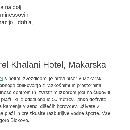
a najbolj
 Aminessovih
acijo udobja,
rel Khalani Hotel, Makarska
el
s petimi zvezdicami je pravi biser v Makarski.
obnega oblikovanja z razkošnimi in prostornimi
ness centrom in izvrstnim izborom jedi na čudoviti
i plaži, ki je oddaljena le 50 metrov, lahko doživite
 kamenja v senci dišečih borovcev, uživate v
 plaži in preizkusite razburljive vodne športe. Vse
 goro Biokovo.