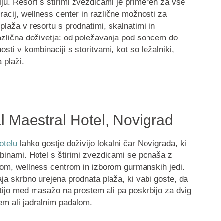
ju. Resort s štirimi zvezdicami je primeren za vse
acij, wellness center in različne možnosti za
plaža v resortu s prodnatimi, skalnatimi in
azlična doživetja: od poležavanja pod soncem do
osti v kombinaciji s storitvami, kot so ležalniki,
 plaži.
l Maestral Hotel, Novigrad
otelu
lahko gostje doživijo lokalni čar Novigrada, ki
binami. Hotel s štirimi zvezdicami se ponaša z
nom, wellness centrom in izborom gurmanskih jedi.
ja skrbno urejena prodnata plaža, ki vabi goste, da
stijo med masažo na prostem ali pa poskrbijo za dvig
em ali jadralnim padalom.