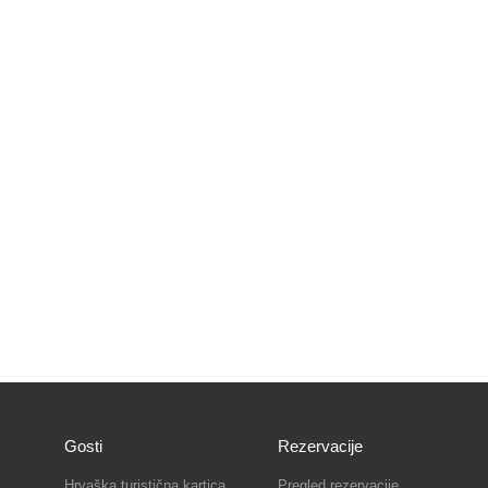
Gosti
Rezervacije
Hrvaška turistična kartica
Pregled rezervacije