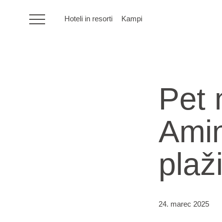
Hoteli in resorti
Kampi
HR
Pet 
Hoteli in resorti
Amin
Kampi
plaž
Posebne ponudbe
Destinacije
24. marec 2025
Vrste počitnic