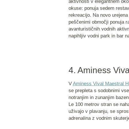
aktivnosti v elegantnem okol
okuse: ponuja sedem restavr
rekreacijo. Na novo urejena 
peščenimi območji ponuja r
avanturističnih vodnih aktivn
napihljiv vodni park in bar na
4. Aminess Viva
V
Aminess Vival Maestral H
se prepleta s sodobnimi vse
notranjim in zunanjim baze
Le 100 metrov stran se naha
uživajo v plavanju, se spro
adrenalina z vodnim skuterj