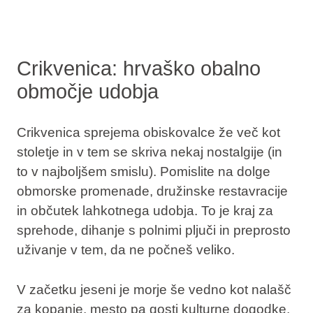
Crikvenica: hrvaško obalno
območje udobja
Crikvenica sprejema obiskovalce že več kot
stoletje in v tem se skriva nekaj nostalgije (in
to v najboljšem smislu). Pomislite na dolge
obmorske promenade, družinske restavracije
in občutek lahkotnega udobja. To je kraj za
sprehode, dihanje s polnimi pljuči in preprosto
uživanje v tem, da ne počneš veliko.
V začetku jeseni je morje še vedno kot nalašč
za kopanje, mesto pa gosti kulturne dogodke,