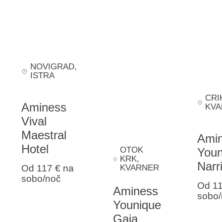
NOVIGRAD
,
ISTRA
CRI
Aminess
KVA
Vival
Maestral
Ami
Hotel
OTOK
Youn
KRK
,
Narri
Od 117 €
na
KVARNER
sobo/noč
Od 1
Aminess
sobo/
Younique
Gaia