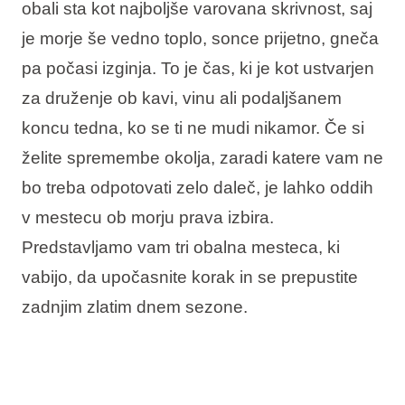
obali sta kot najboljše varovana skrivnost, saj
Vrste počitnic
je morje še vedno toplo, sonce prijetno, gneča
pa počasi izginja. To je čas, ki je kot ustvarjen
za druženje ob kavi, vinu ali podaljšanem
koncu tedna, ko se ti ne mudi nikamor. Če si
Blagovne znamke
želite spremembe okolja, zaradi katere vam ne
Ami Loyalty program
bo treba odpotovati zelo daleč, je lahko oddih
Blogovi
v mestecu ob morju prava izbira.
Predstavljamo vam tri obalna mesteca, ki
vabijo, da upočasnite korak in se prepustite
zadnjim zlatim dnem sezone.