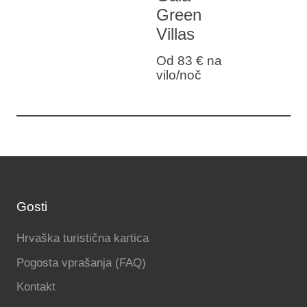
Green
Villas
Od 83 €
na
vilo/noč
Gosti
Hrvaška turistična kartica
Pogosta vprašanja (FAQ)
Kontakt