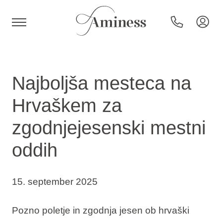
HR
Najboljša mesteca na
Hrvaškem za
Hoteli in resorti
zgodnjejesenski mestni
oddih
Kampi
Posebne ponudbe
15. september 2025
Destinacije
Pozno poletje in zgodnja jesen ob hrvaški