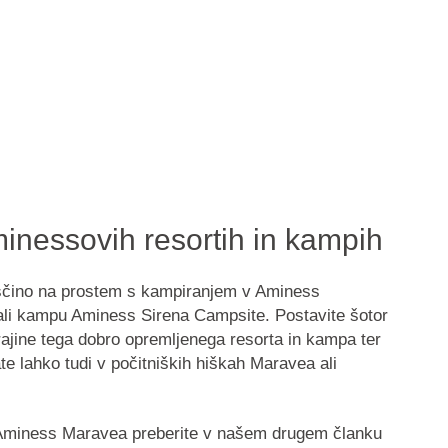
inessovih resortih in kampih
ščino na prostem s kampiranjem v Aminess
li kampu Aminess Sirena Campsite. Postavite šotor
rajine tega dobro opremljenega resorta in kampa ter
ate lahko tudi v počitniških hiškah Maravea ali
Aminess Maravea preberite v našem drugem članku