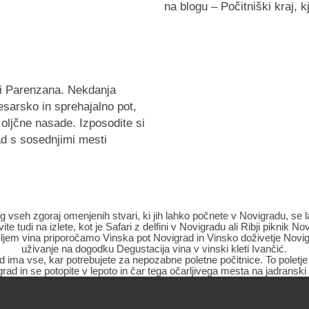
na blogu – Počitniški kraj, 
oti Parenzana. Nekdanja
esarsko in sprehajalno pot,
 oljčne nasade. Izposodite si
rad s sosednjimi mesti
g vseh zgoraj omenjenih stvari, ki jih lahko počnete v Novigradu, se 
ite tudi na izlete, kot je
Safari z delfini v Novigradu
ali
Ribji piknik No
teljem vina priporočamo
Vinska pot Novigrad
in
Vinsko doživetje Novi
uživanje na dogodku
Degustacija vina v vinski kleti Ivančić
.
 ima vse, kar potrebujete za nepozabne poletne počitnice. To poletje
rad in se potopite v lepoto in čar tega očarljivega mesta na jadranski 