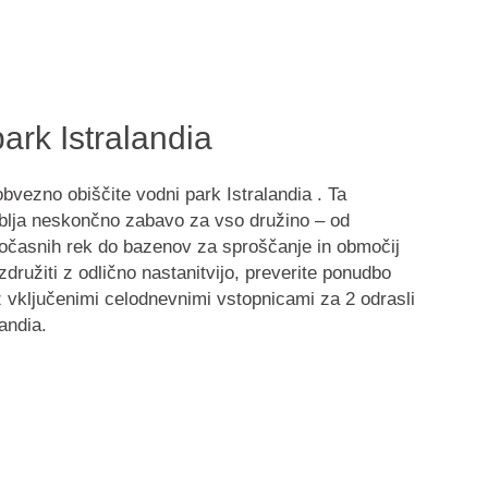
ark Istralandia
vezno obiščite vodni park Istralandia . Ta
jublja neskončno zabavo za vso družino – od
počasnih rek do bazenov za sproščanje in območij
združiti z odlično nastanitvijo, preverite ponudbo
 vključenimi
celodnevnimi vstopnicami za 2 odrasli
andia.