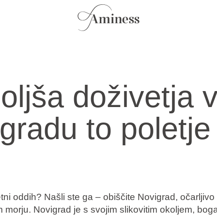
oljša doživetja 
gradu to poletje
tni oddih? Našli ste ga – obiščite Novigrad, očarljiv
morju. Novigrad je s svojim slikovitim okoljem, bog