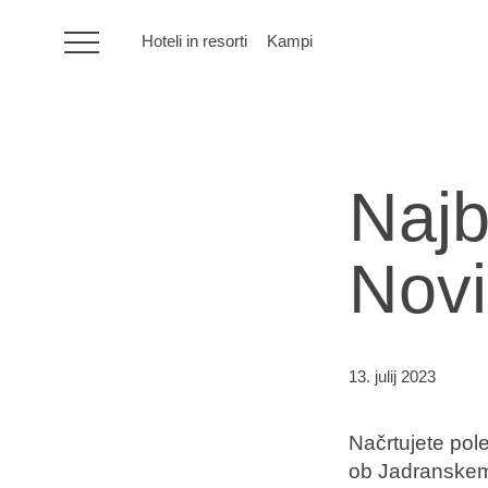
Hoteli in resorti
Kampi
HR
Najb
Hoteli in resorti
Novi
Kampi
Posebne ponudbe
13. julij 2023
Destinacije
Načrtujete pole
Vrste počitnic
ob Jadranskem 