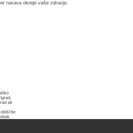
kjer narava okrepi vaše zdravje.
lahko
vigrad
.
grad
ali
 obiščite
obali.