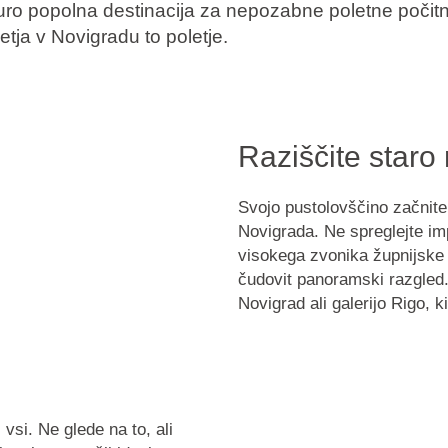
turo popolna destinacija za nepozabne poletne počitn
etja v Novigradu to poletje.
Raziščite staro
Svojo pustolovščino začnit
Novigrada. Ne spreglejte i
visokega zvonika
župnijske
čudovit panoramski razgled.
Novigrad
ali
galerijo Rigo
, k
vsi. Ne glede na to, ali