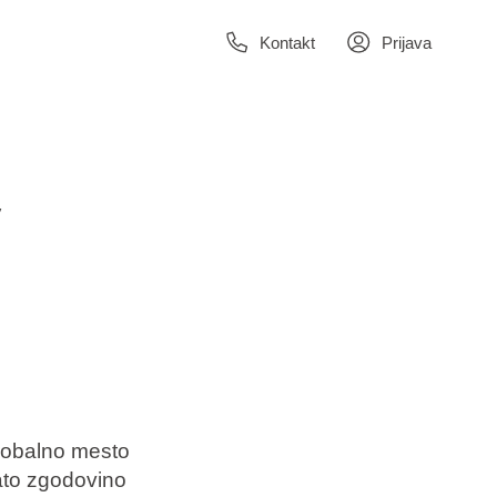
Kontakt
Prijava
v
o obalno mesto
ato zgodovino