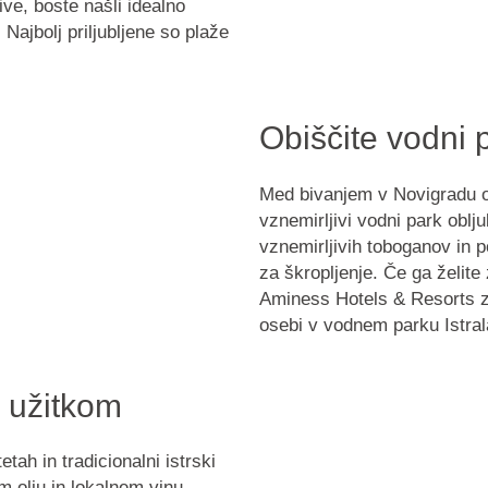
ve, boste našli idealno
 Najbolj priljubljene so plaže
Obiščite vodni p
Med bivanjem v Novigradu ob
vznemirljivi vodni park obl
vznemirljivih toboganov in 
za škropljenje. Če ga želite 
Aminess Hotels & Resorts z
osebi
v vodnem parku Istral
 užitkom
tah in tradicionalni istrski
em olju in lokalnem vinu.