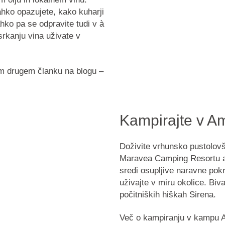
ahko opazujete, kako kuharji
ahko pa se odpravite tudi v à
srkanju vina uživate v
em drugem članku na blogu –
Kampirajte v Am
Doživite vrhunsko pustolov
Maravea Camping Resortu a
sredi osupljive naravne pok
uživajte v miru okolice. Biv
počitniških hiškah Sirena.
Več o kampiranju v kampu 