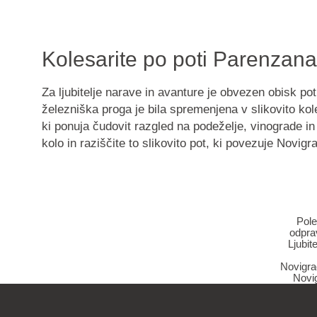
Kolesarite po poti Parenzana
Za ljubitelje narave in avanture je obvezen obisk p
železniška proga je bila spremenjena v slikovito kol
ki ponuja čudovit razgled na podeželje, vinograde in
kolo in raziščite to slikovito pot, ki povezuje Novig
Pole
odprav
Ljubi
Novigrad
Novig