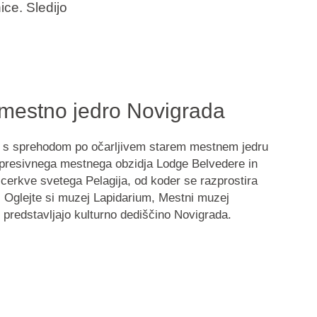
ice. Sledijo
 mestno jedro Novigrada
e s sprehodom po očarljivem starem mestnem jedru
mpresivnega
mestnega obzidja Lodge Belvedere
in
 cerkve svetega Pelagija
, od koder se razprostira
 Oglejte si
muzej Lapidarium, Mestni muzej
i predstavljajo kulturno dediščino Novigrada.