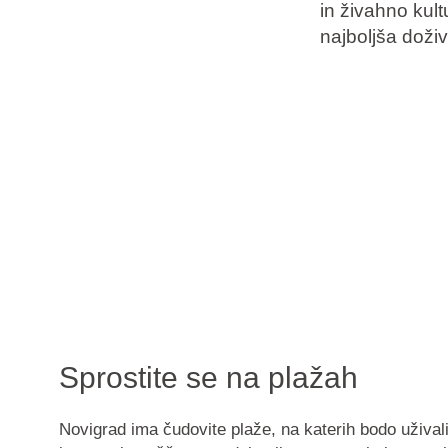
in živahno kul
najboljša doživ
Blagovne znamke
Ami Loyalty program
Blogovi
Sprostite se na plažah
Novigrad ima čudovite plaže, na katerih bodo uživali 