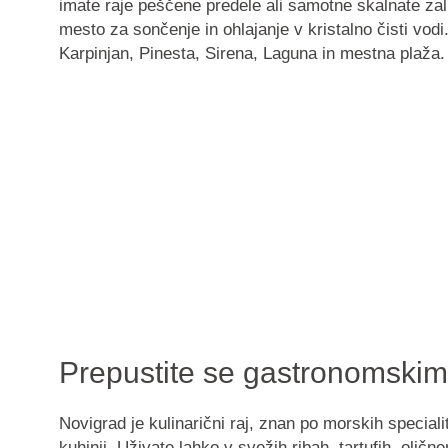
imate raje peščene predele ali samotne skalnate zali
mesto za sončenje in ohlajanje v kristalno čisti vodi.
Karpinjan, Pinesta, Sirena, Laguna in mestna plaža
.
Prepustite se gastronomskim
Novigrad je kulinarični raj, znan po morskih specialite
kuhinji. Uživate lahko v svežih ribah, tartufih, oljčn