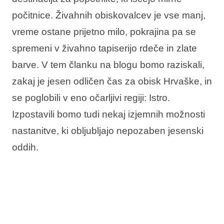
Vrste počitnic
počitnice. Živahnih obiskovalcev je vse manj,
vreme ostane prijetno milo, pokrajina pa se
spremeni v živahno tapiserijo rdeče in zlate
barve. V tem članku na blogu bomo raziskali,
Blagovne znamke
zakaj je jesen odličen čas za obisk Hrvaške, in
Ami Loyalty program
se poglobili v eno očarljivi regiji: Istro.
Izpostavili bomo tudi nekaj izjemnih možnosti
Blogovi
nastanitve, ki obljubljajo nepozaben jesenski
oddih.