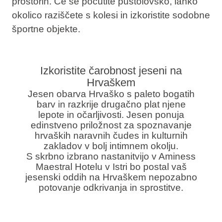
prostorih. Če se počutite pustolovsko, lahko
okolico raziščete s kolesi in izkoristite sodobne
športne objekte.
Izkoristite čarobnost jeseni na
Hrvaškem
Jesen obarva Hrvaško s paleto bogatih
barv in razkrije drugačno plat njene
lepote in očarljivosti. Jesen ponuja
edinstveno priložnost za spoznavanje
hrvaških naravnih čudes in kulturnih
zakladov v bolj intimnem okolju.
S skrbno izbrano nastanitvijo v Aminess
Maestral Hotelu v Istri bo postal vaš
jesenski oddih na Hrvaškem nepozabno
potovanje odkrivanja in sprostitve.