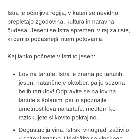
Istra je očarljiva regija, v kateri se nevidno
prepletajo zgodovina, kultura in naravna
čudesa. Jeseni se Istra spremeni v raj za tiste,
ki cenijo počasnejši ritem potovanja.
Kaj lahko počnete v Istri to jesen:
Lov na tartufe
: Istra je znana po tartufih,
jesen, natančneje oktober, pa je sezona
belih tartufov! Odpravite se na lov na
tartufe s šolanimi psi in spoznajte
umetnost lova na tartufe, medtem ko
raziskujete slikovito pokrajino.
Degustacija vina
: Istrski vinogradi zaživijo
v sezoni trgatve. Udeležite se vinskega