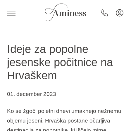
HR
Ideje za popolne
jesenske počitnice na
Hoteli in resorti
Hrvaškem
Kampi
01. december 2023
Posebne ponudbe
Ko se žgoči poletni dnevi umaknejo nežnemu
objemu jeseni, Hrvaška postane očarljiva
Destinacije
destinacija za popotnike, ki iščejo mirne