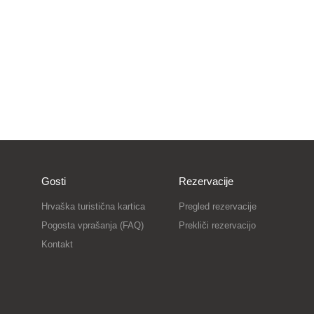
Gosti
Rezervacije
Hrvaška turistična kartica
Pregled rezervacije
Pogosta vprašanja (FAQ)
Prekliči rezervacijo
Kontakt