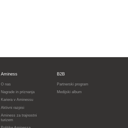
Aminess
B2B
O nas
Partnerski program
Nagrade in priznanja
Medijski album
Kariera v Aminessu
Aktivni razpisi
Aminess za trajnostni
turizem
Politike Aminessa