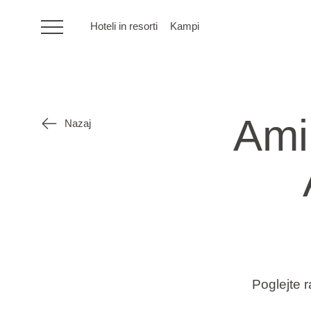
Hoteli in resorti
Kampi
HR
Ami
Nazaj
Hoteli in resorti
Kampi
Posebne ponudbe
Destinacije
Poglejte 
Vrste počitnic