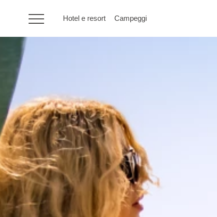
Hotel e resort
Campeggi
HR
Hotel e resort
Campeggi
Offerte speciali
Destinazioni
Tipi di vacanza
Marchi