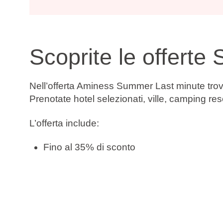
Scoprite le offerte
Nell’offerta Aminess Summer Last minute trover
Prenotate hotel selezionati, ville, camping res
L’offerta include:
Fino al 35% di sconto
Prenotate ora, pagate dopo
Cambio data gratuito
Cancellazione gratuita*
Verificate la disponibilità e prenotate il vostr