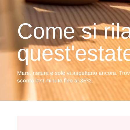
Come si ri
quest'estat
Mare, natura e sole vi aspettano ancora. Tro
sconto last minute fino al 35%.