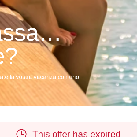
lassa…
e?
vate la vostra vacanza con uno
This offer has expired