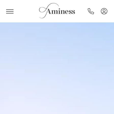
HR
Hotels und Resorts
Campingplätze
Sonderangebote
Reiseziele
Urlaubsarten