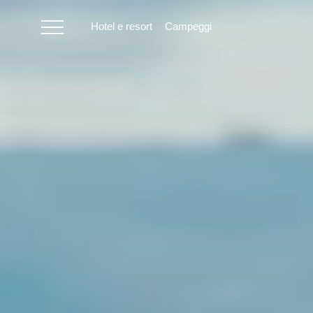
Hotel e resort
Campeggi
HR
Hotel e resort
Campeggi
Offerte speciali
Destinazioni
Tipi di vacanza