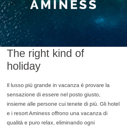
Tipi di vacanza
Marchi
The right kind of
Programma Ami Loyalty
holiday
Blog
Il lusso più grande in vacanza è provare la
sensazione di essere nel posto giusto,
insieme alle persone cui tenete di più. Gli hotel
e i resort Aminess offrono una vacanza di
qualità e puro relax, eliminando ogni