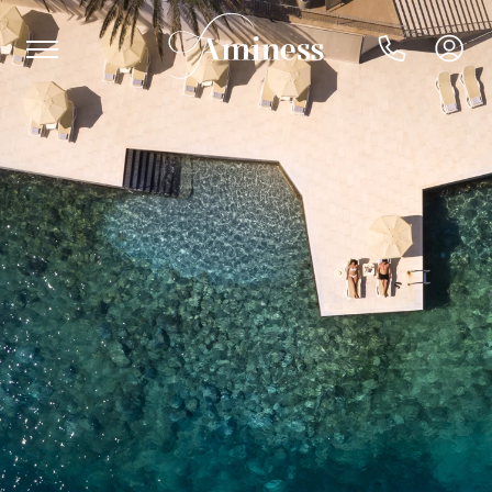
HR
Hotel e resort
Campeggi
Offerte speciali
Destinazioni