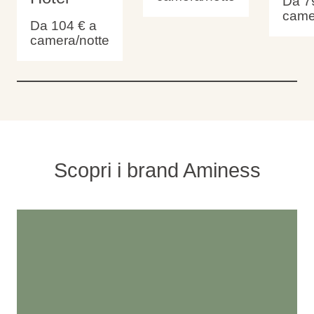
Da 7
came
Da 104 €
a
camera/notte
Scopri i brand Aminess