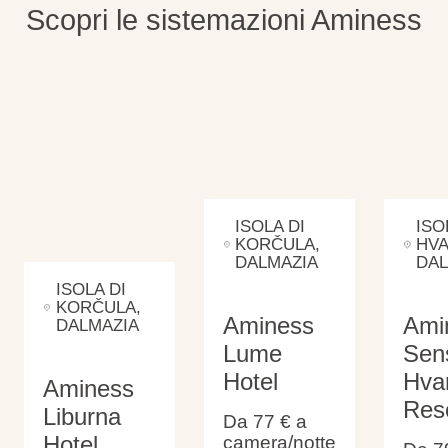
Scopri le sistemazioni Aminess
ISOLA DI
ISO
KORČULA
,
HV
DALMAZIA
DAL
ISOLA DI
KORČULA
,
Aminess
Ami
DALMAZIA
Lume
Sen
Hotel
Hva
Aminess
Res
Liburna
Da 77 €
a
Hotel
camera/notte