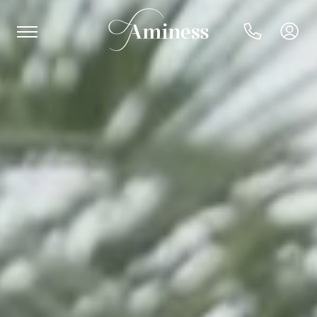
HR
Hotel e resort
Campeggi
Offerte speciali
Destinazioni