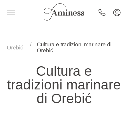
HR
Cultura e tradizioni marinare di
Orebić
Orebić
Hotel e resort
Cultura e
tradizioni marinare
Campeggi
di Orebić
Offerte speciali
Destinazioni