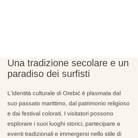
Tipi di vacanza
Marchi
Programma Ami Loyalty
Una tradizione secolare e un
Blog
paradiso dei surfisti
L'identità culturale di Orebić è plasmata dal
suo passato marittimo, dal patrimonio religioso
e dai festival colorati. I visitatori possono
esplorare i suoi luoghi storici, partecipare a
eventi tradizionali e immergersi nello stile di