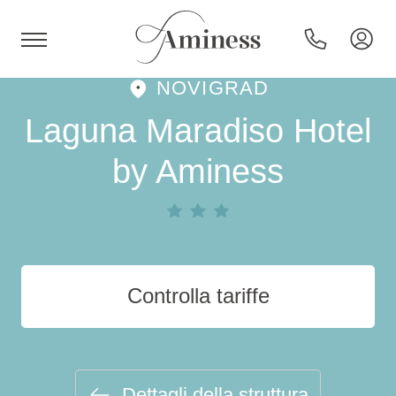
NOVIGRAD
HR
Laguna Maradiso Hotel
by Aminess
Hotel e resort
Campeggi
Controlla tariffe
Offerte speciali
Destinazioni
Dettagli della struttura