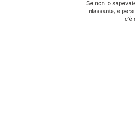
Se non lo sapevate, 
rilassante, e pers
Marchi
c'è 
Programma Ami Loyalty
Blog