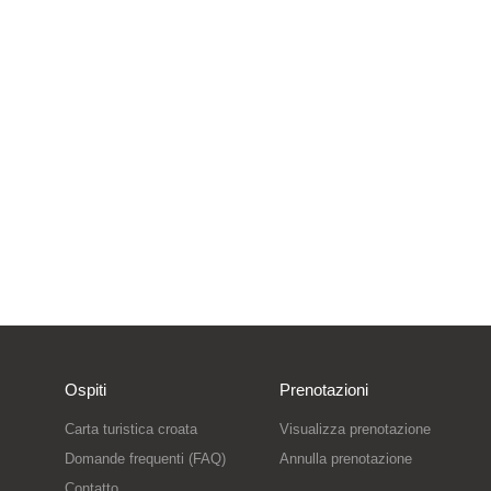
Ospiti
Prenotazioni
Carta turistica croata
Visualizza prenotazione
Domande frequenti (FAQ)
Annulla prenotazione
Contatto