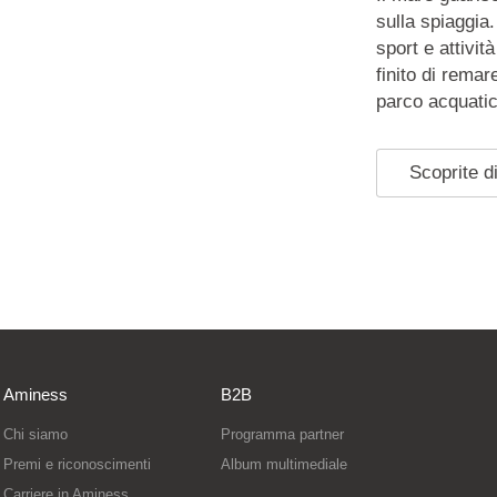
sulla spiaggia
sport e attivi
finito di remar
parco acquatic
Scoprite di
Aminess
B2B
Chi siamo
Programma partner
Premi e riconoscimenti
Album multimediale
Carriere in Aminess