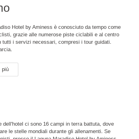
mo
adiso Hotel by Aminess è conosciuto da tempo come
clisti, grazie alle numerose piste ciclabili e al centro
 tutti i servizi necessari, compresi i tour guidati.
arcia.
 più
 dell'hotel ci sono 16 campi in terra battuta, dove
are le stelle mondiali durante gli allenamenti. Se
onisti, presso il Laguna Maradiso Hotel by Aminess