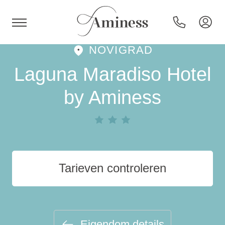
NOVIGRAD
HR
Laguna Maradiso Hotel
by Aminess
Hotels en resorts
Campings
Tarieven controleren
Speciale aanbiedingen
Bestemmingen
Eigendom details