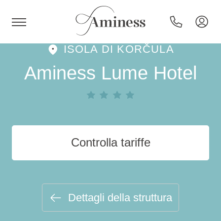
ISOLA DI KORČULA
HR
Aminess Lume Hotel
Hotel e resort
Controlla tariffe
Campeggi
Offerte speciali
Dettagli della struttura
Destinazioni