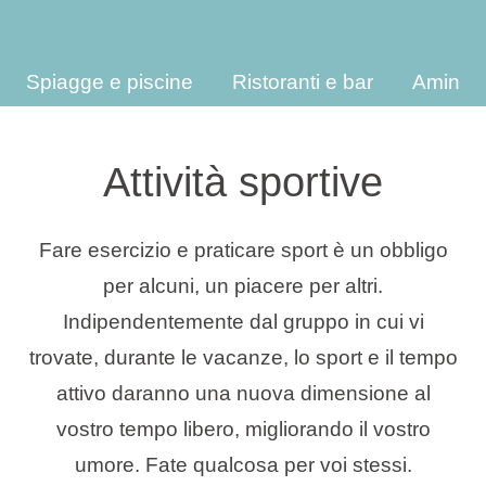
Tipi di vacanza
Spiagge e piscine
Ristoranti e bar
Amines
Marchi
Attività sportive
Programma Ami Loyalty
Fare esercizio e praticare sport è un obbligo
Blog
per alcuni, un piacere per altri.
Indipendentemente dal gruppo in cui vi
trovate, durante le vacanze, lo sport e il tempo
attivo daranno una nuova dimensione al
vostro tempo libero, migliorando il vostro
umore. Fate qualcosa per voi stessi.