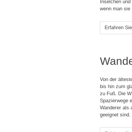
Inselchen und 
wenn man sie 
Erfahren Si
Wande
Von der ältes
bis hin zum g
zu Fuß. Die We
Spazierwege en
Wanderer als a
geeignet sind.