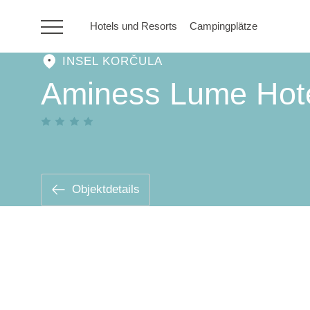
Hotels und Resorts
Campingplätze
INSEL KORČULA
HR
Aminess Lume Hot
Hotels und Resorts
Campingplätze
Objektdetails
Sonderangebote
Reiseziele
Urlaubsarten