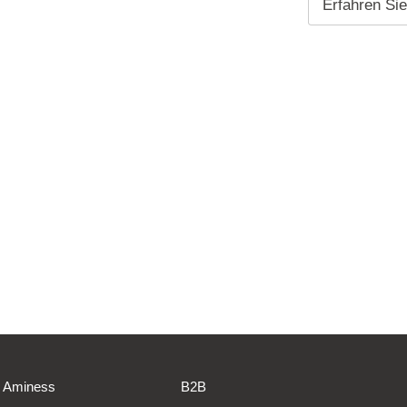
Erfahren Si
Aminess
B2B