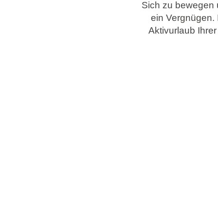
Sich zu bewegen un
ein Vergnügen. 
Marken
Aktivurlaub Ihre
Ami Loyalty Programm
Blogs