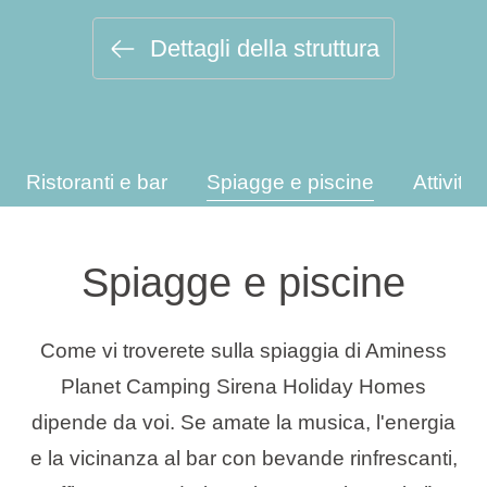
Tipi di vacanza
Dettagli della struttura
Marchi
Ristoranti e bar
Spiagge e piscine
Attività
Programma Ami Loyalty
Blog
Spiagge e piscine
Come vi troverete sulla spiaggia di Aminess
Planet Camping Sirena Holiday Homes
dipende da voi. Se amate la musica, l'energia
e la vicinanza al bar con bevande rinfrescanti,