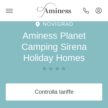
NOVIGRAD
HR
Aminess Planet
Camping Sirena
Holiday Homes
Hotel e resort
Campeggi
Offerte speciali
Controlla tariffe
Destinazioni