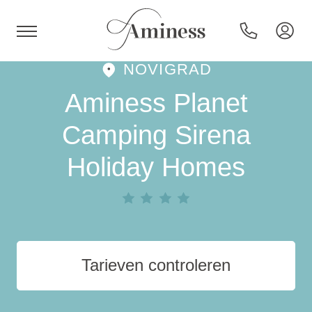
NOVIGRAD
HR
Aminess Planet
Camping Sirena
Holiday Homes
Hotels en resorts
Campings
Speciale aanbiedingen
Tarieven controleren
Bestemmingen