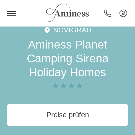
NOVIGRAD
HR
Aminess Planet
Camping Sirena
Holiday Homes
Hotels und Resorts
Campingplätze
Sonderangebote
Preise prüfen
Reiseziele