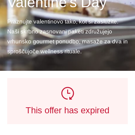
Valentine's Day
Praznujte valentinovo tako, kot si zaslužite.
Naši skrbno zasnovani paketi združujejo
vrhunsko gourmet ponudbo, masaže za dva in
sproščujoče wellness rituale.
This offer has expired