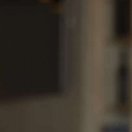
Blagovne znamke
Ami Loyalty program
Blogovi