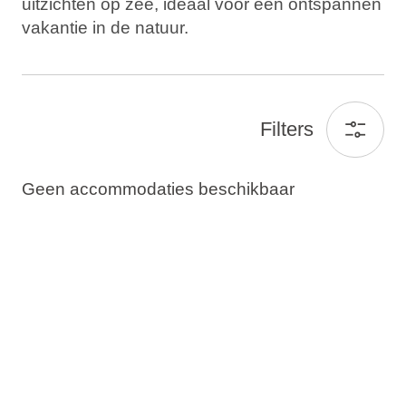
Bestemmingen
uitzichten op zee, ideaal voor een ontspannen
vakantie in de natuur.
Vakantietypes
Filters
Merken
Geen accommodaties beschikbaar
Ami Loyalty programma
Blogi
Gasten
Kroatische toeristenkaart
Veelgestelde vragen (FAQ)
Contact