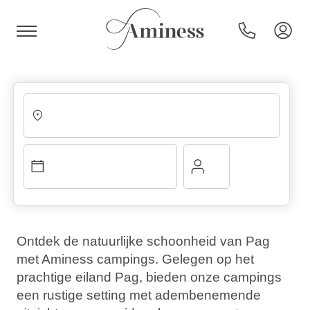
HR
Hotels en resorts
Campings
Ontdek de natuurlijke schoonheid van Pag
met Aminess campings. Gelegen op het
Speciale aanbiedingen
prachtige eiland Pag, bieden onze campings
een rustige setting met adembenemende