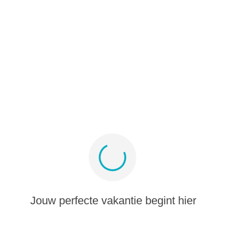
B2B
Partnerprogramma
Media-album
Meld je aan voor aanbiedingen en inspiratie
Blijf verbonden
Jouw perfecte vakantie begint hier