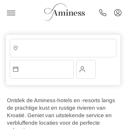
HR
Hotels en resorts
Campings
Ontdek de Aminess-hotels en -resorts langs
de prachtige kust en rustige rivieren van
Speciale aanbiedingen
Kroatië. Geniet van uitstekende service en
verbluffende locaties voor de perfecte