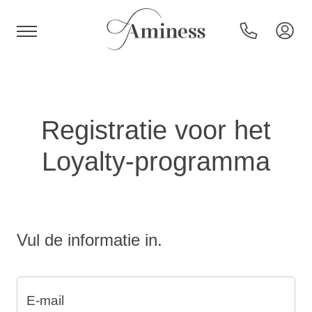
HR
Registratie voor het
Loyalty-programma
Hotels en resorts
Campings
Vul de informatie in.
Speciale aanbiedingen
Bestemmingen
E-mail