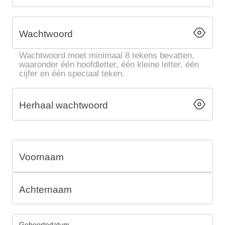
Vakantietypes
Wachtwoord
Wachtwoord moet minimaal 8 tekens bevatten,
waaronder één hoofdletter, één kleine letter, één
Merken
cijfer en één speciaal teken.
Ami Loyalty programma
Herhaal wachtwoord
Blogi
Voornaam
Achternaam
Geboortedatum