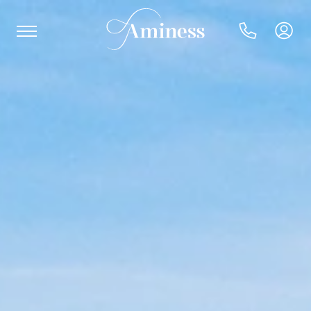
HR
Hotels en resorts
Campings
Speciale aanbiedingen
Bestemmingen
Vakantietypes