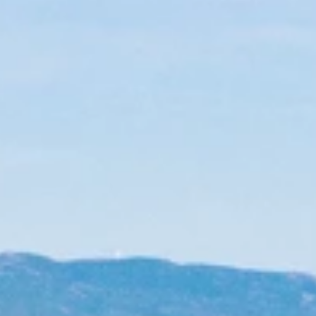
Merken
Ami Loyalty programma
Blogi