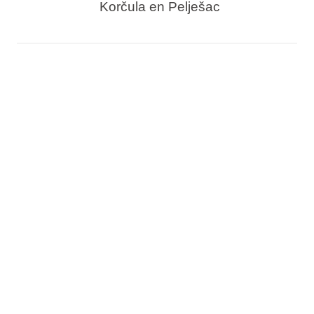
Korčula en Pelješac
Ruime staanplaatsen bij de zee
Moderne huisjes voor 4–6
personen met terras
Ingericht strand met aangename
keien